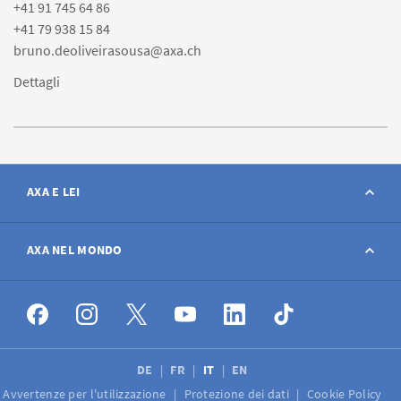
+41 91 745 64 86
+41 79 938 15 84
bruno.deoliveirasousa@axa.ch
Dettagli
AXA E LEI
Contatto
AXA NEL MONDO
Avviso sinistro
AXA nel mondo
Offerte di lavoro
DE
FR
IT
EN
Avvertenze per l'utilizzazione
Protezione dei dati
Cookie Policy