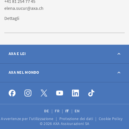
+41 81 254 77 45
elena.sucur@axa.ch
Dettagli
AXA E LEI
Contatto
AXA NEL MONDO
Avviso sinistro
AXA nel mondo
Offerte di lavoro
DE
FR
IT
EN
Avvertenze per l'utilizzazione
Protezione dei dati
Cookie Policy
Media
© 2026 AXA Assicurazioni SA