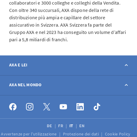
collaboratori e 3000 colleghe e colleghi della Vendita.
Con oltre 340 succursali, AXA dispone della rete di
distribuzione più ampia e capillare del settore
assicurativo in Svizzera. AXA Svizzera fa parte del
Gruppo AXA e nel 2023 ha conseguito un volume d’affari
pari a 5,8 miliardi di franchi.
AXA E LEI
Contatto
AXA NEL MONDO
Avviso sinistro
AXA nel mondo
Offerte di lavoro
DE
FR
IT
EN
Avvertenze per l'utilizzazione
Protezione dei dati
Cookie Policy