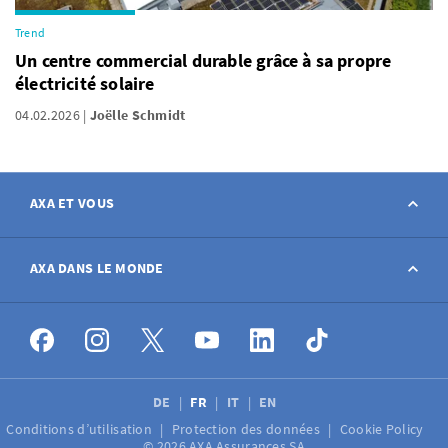
Trend
Un centre commercial durable grâce à sa propre
électricité solaire
04.02.2026
Joëlle Schmidt
AXA ET VOUS
Contact
AXA DANS LE MONDE
Déclarer sinistre
AXA dans le monde
Postes à pourvoir
DE
FR
IT
EN
Conditions d’utilisation
Protection des données
Cookie Policy
Médias
© 2026 AXA Assurances SA