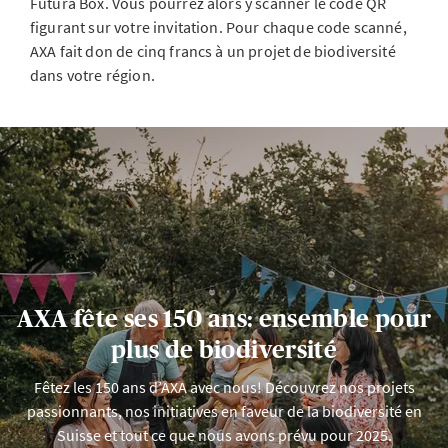
Futura Box. Vous pourrez alors y scanner le code QR
figurant sur votre invitation. Pour chaque code scanné,
AXA fait don de cinq francs à un projet de biodiversité
dans votre région.
AXA fête ses 150 ans: ensemble pour
plus de biodiversité
Fêtez les 150 ans d’AXA avec nous! Découvrez nos projets
passionnants, nos initiatives en faveur de la biodiversité en
Suisse et tout ce que nous avons prévu pour 2025.