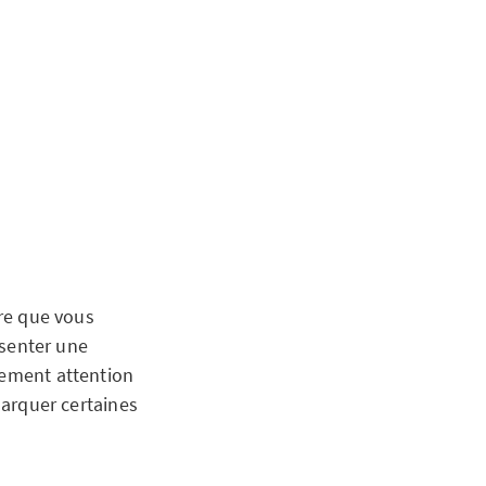
ure que vous
ésenter une
lement attention
marquer certaines