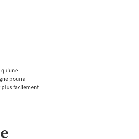
x qu’une.
agne pourra
r plus facilement
ne