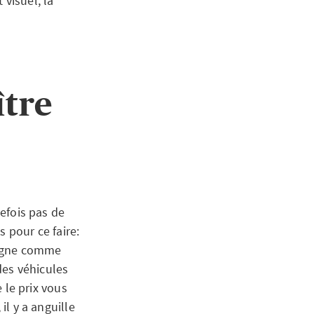
 visuel, la
ître
tefois pas de
s pour ce faire:
ligne comme
des véhicules
e le prix vous
il y a anguille