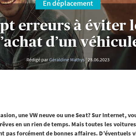
En déplacement
pt erreurs à éviter 
l’achat d’un véhicul
Rédigé par
Géraldine Mathys
28.06.2023
sion, une VW neuve ou une Seat? Sur Internet, vou
rêves en un rien de temps. Mais toutes les voitures
ont pas forcément de bonnes affaires. D’éventuels v