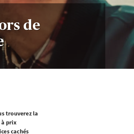
lors de
e
s trouverez la
 à prix
ices cachés