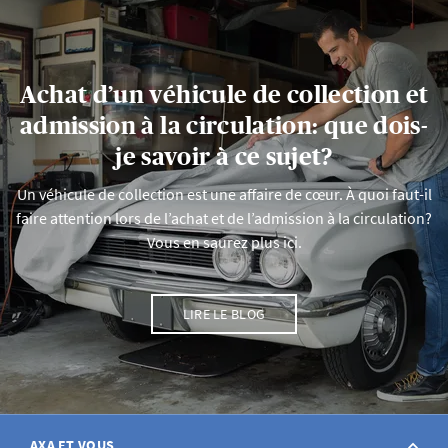
Achat d’un véhicule de collection et
admission à la circulation: que dois-
je savoir à ce sujet?
Un véhicule de collection est une affaire de cœur. À quoi faut-il
faire attention lors de l’achat et de l’admission à la circulation?
Vous en saurez plus ici.
LIRE LE BLOG
AXA ET VOUS