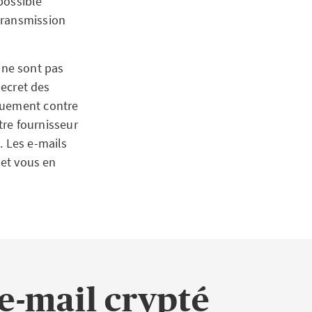
possible
transmission
 ne sont pas
secret des
quement contre
otre fournisseur
. Les e-mails
 et vous en
 e-mail crypté