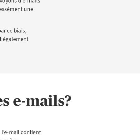
envoyons d’e-mails
ressément une
r ce biais,
nt également
s e-mails?
 l’e-mail contient