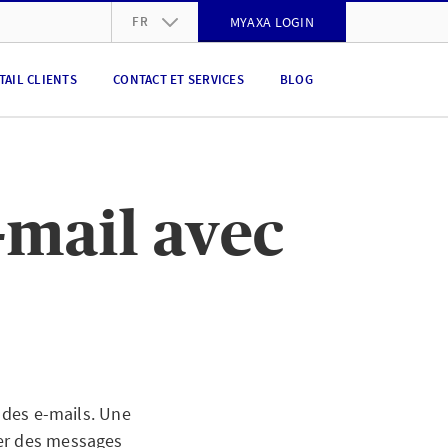
FR
MYAXA LOGIN
DE
TAIL CLIENTS
CONTACT ET SERVICES
BLOG
FR
IT
EN
mail avec
des e-mails.
Une
yer des messages