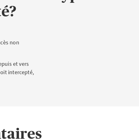
té?
ccès non
epuis et vers
oit intercepté,
taires