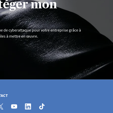
téger mon
e de cyberattaque pour votre entreprise grâce à
les à mettre en œuvre.
TACT