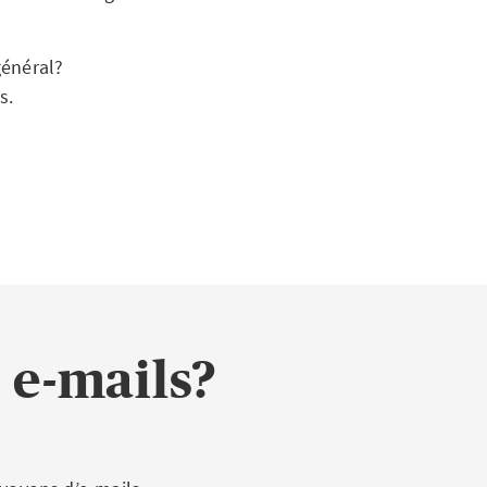
général?
s.
 e-mails?