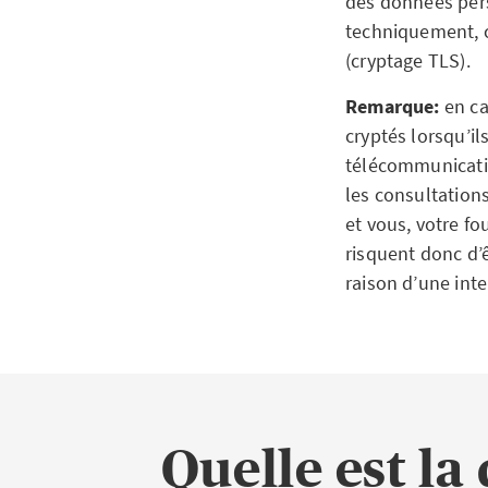
des données pers
techniquement, c
(cryptage TLS).
Remarque:
en ca
cryptés lorsqu’il
télécommunicatio
les consultations
et vous, votre f
risquent donc d’ê
raison d’une int
Quelle est la