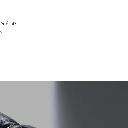
général?
s.