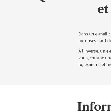
et
Dans un e-mail c
autorisés, tant d
À l’inverse, un e
vous, comme une 
lu, examiné et mo
Infor