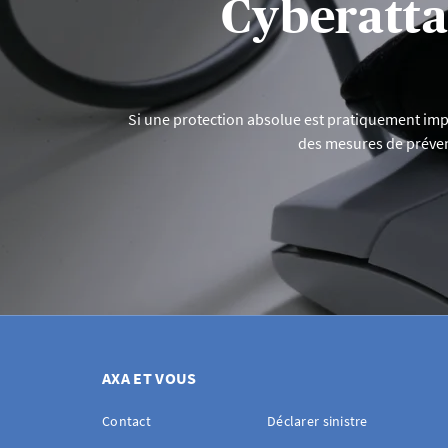
Cyberatt
Si une protection absolue est pratiquement imp
des mesures de préven
AXA ET VOUS
Contact
Déclarer sinistre