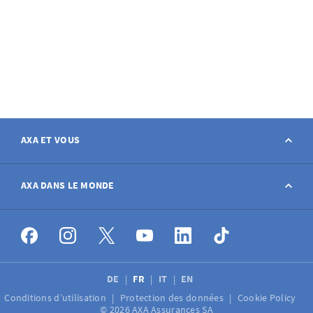
AXA ET VOUS
Contact
AXA DANS LE MONDE
Déclarer sinistre
AXA dans le monde
Postes à pourvoir
DE
FR
IT
EN
Conditions d’utilisation
Protection des données
Cookie Policy
Médias
© 2026 AXA Assurances SA