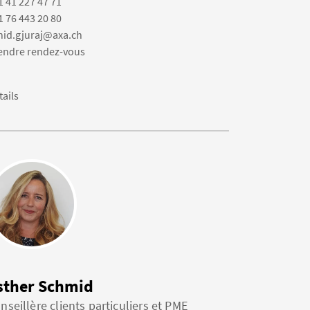
1 41 227 47 71
1 76 443 20 80
hid.gjuraj@axa.ch
endre rendez-vous
tails
sther Schmid
nseillère clients particuliers et PME