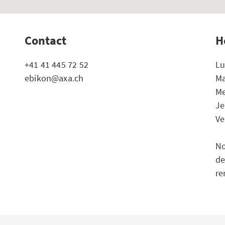
Contact
H
+41 41 445 72 52
Lu
ebikon@axa.ch
Ma
Me
Je
Ve
No
de
re