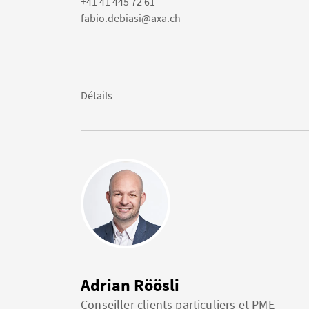
+41 41 445 72 61
fabio.debiasi@axa.ch
Détails
Adrian Röösli
Conseiller clients particuliers et PME