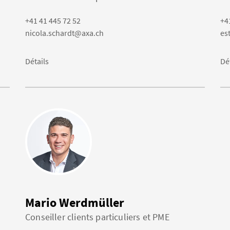
+41 41 445 72 52
+4
nicola.schardt@axa.ch
es
Détails
Dé
Mario Werdmüller
Conseiller clients particuliers et PME