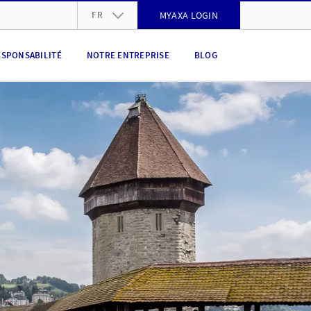
FR
MYAXA LOGIN
DE
ESPONSABILITÉ
NOTRE ENTREPRISE
BLOG
FR
IT
EN