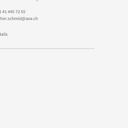
1 41 445 72 55
ther.schmid@axa.ch
tails