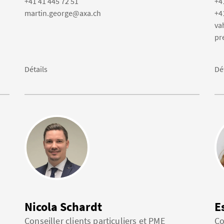
+41 41 445 72 51
+4
martin.george@axa.ch
+4
va
pr
Détails
Dé
Nicola Schardt
E
Conseiller clients particuliers et PME
Co