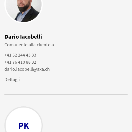
Dario Iacobelli
Consulente alla clientela
+41 52 244 43 33
+41 76 410 88 32
dario.iacobelli@axa.ch
Dettagli
PK