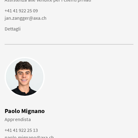
+41 41 922 25 09
jan.zangger@axa.ch
Dettagli
Paolo Mignano
Apprendista
+41 41 922 25 13
paolo.mignano@axa.ch