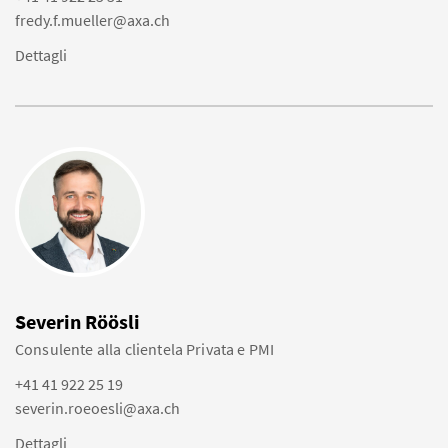
fredy.f.mueller@axa.ch
Dettagli
Severin Röösli
Consulente alla clientela Privata e PMI
+41 41 922 25 19
severin.roeoesli@axa.ch
Dettagli