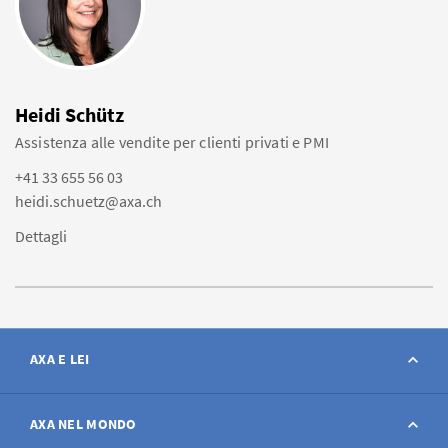
Heidi Schütz
Assistenza alle vendite per clienti privati e PMI
+41 33 655 56 03
heidi.schuetz@axa.ch
Dettagli
AXA E LEI
Contatto
AXA NEL MONDO