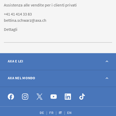
Assistenza alle vendite per i clienti privati
+41 41 414 33 83
bettina.schwarz@axa.ch
Dettagli
AXA E LEI
Contatto
AXA NEL MONDO
Avviso sinistro
AXA nel mondo
Offerte di lavoro
DE
FR
IT
EN