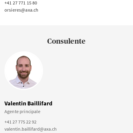
+41 27 771 15 80
orsieres@axa.ch
Consulente
Valentin Baillifard
Agente principale
+41 27 775 22 92
valentin.baillifard@axa.ch