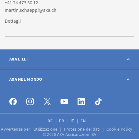
+41 24 473 50 12
martin.schaeppi@axa.ch
Dettagli
AXA E LEI
Contatto
AXA NEL MONDO
Avviso sinistro
AXA nel mondo
Offerte di lavoro
DE
FR
IT
EN
Avvertenze per l'utilizzazione
Protezione dei dati
Cookie Policy
Media
© 2026 AXA Assicurazioni SA