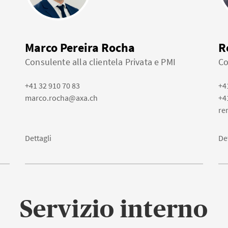
Marco Pereira Rocha
R
Consulente alla clientela Privata e PMI
Co
+41 32 910 70 83
+4
marco.rocha@axa.ch
+4
re
Dettagli
De
Servizio interno