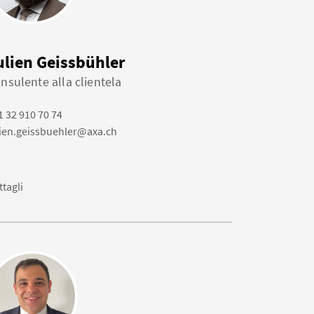
ulien Geissbühler
nsulente alla clientela
1 32 910 70 74
lien.geissbuehler@axa.ch
ttagli