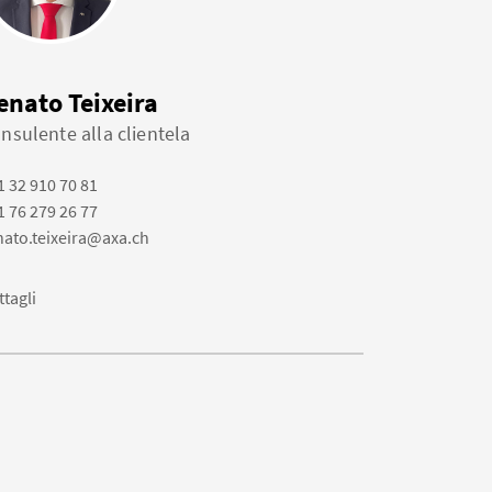
enato Teixeira
nsulente alla clientela
1 32 910 70 81
1 76 279 26 77
nato.teixeira@axa.ch
ttagli