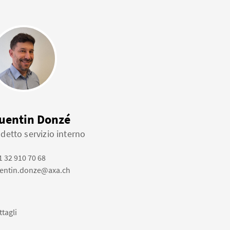
uentin Donzé
detto servizio interno
1 32 910 70 68
entin.donze@axa.ch
ttagli