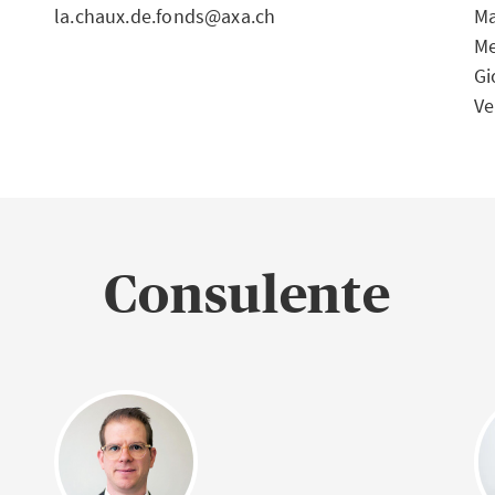
la.chaux.de.fonds@axa.ch
Ma
Me
Gi
Ve
Consulente