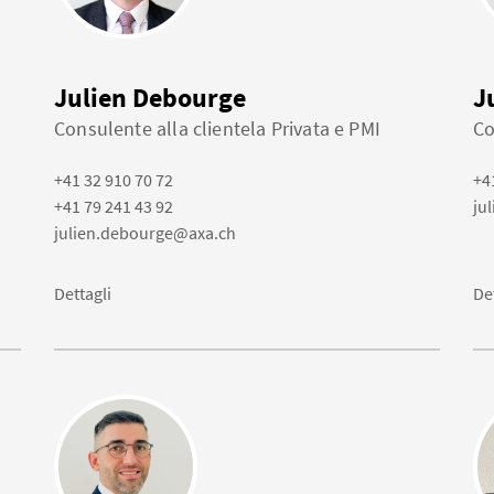
Julien Debourge
J
Consulente alla clientela Privata e PMI
Co
+41 32 910 70 72
+4
+41 79 241 43 92
ju
julien.debourge@axa.ch
Dettagli
De