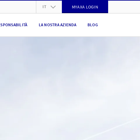
IT
MYAXA LOGIN
DE
ESPONSABILITÀ
LA NOSTRA AZIENDA
BLOG
FR
IT
EN