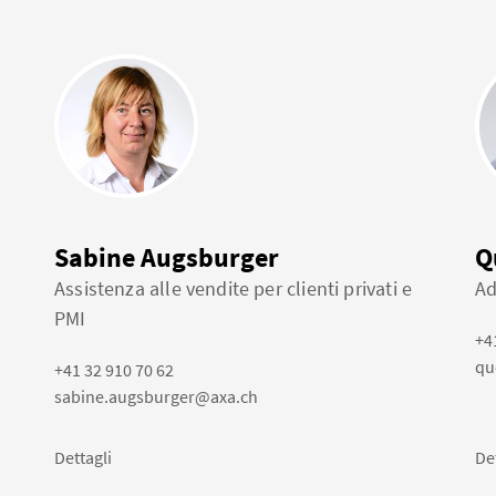
Sabine Augsburger
Q
Assistenza alle vendite per clienti privati e
Ad
PMI
+4
qu
+41 32 910 70 62
sabine.augsburger@axa.ch
Dettagli
De