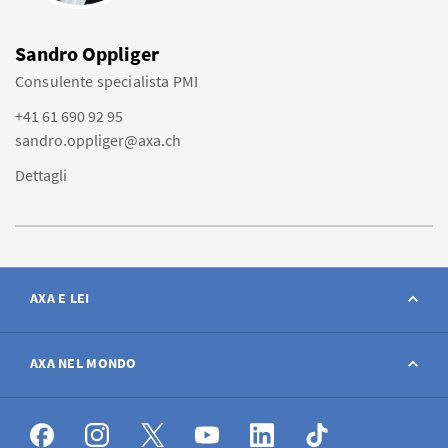
Sandro Oppliger
Consulente specialista PMI
+41 61 690 92 95
sandro.oppliger@axa.ch
Dettagli
AXA E LEI
Contatto
AXA NEL MONDO
Avviso sinistro
AXA nel mondo