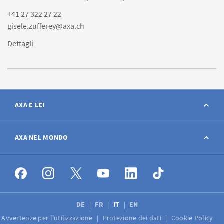
+41 27 322 27 22
gisele.zufferey@axa.ch
Dettagli
AXA E LEI
Contatto
AXA NEL MONDO
Avviso sinistro
AXA nel mondo
Offerte di lavoro
DE
FR
IT
EN
Avvertenze per l'utilizzazione
Protezione dei dati
Cookie Policy
Media