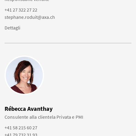
+41 27 322 27 22
stephane.roduit@axa.ch
Dettagli
Rébecca Avanthay
Consulente alla clientela Privata e PMI
+41 58 215 60 27
+41 79 732 31 93