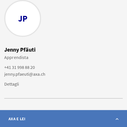
JP
Jenny Pfäuti
Apprendista
+41 31 998 88 20
jenny.pfaeuti@axa.ch
Dettagli
AXA E LEI