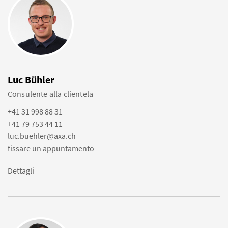
Luc Bühler
Consulente alla clientela
+41 31 998 88 31
+41 79 753 44 11
luc.buehler@axa.ch
fissare un appuntamento
Dettagli