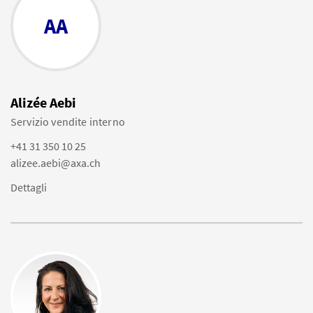
AA
Alizée Aebi
Servizio vendite interno
+41 31 350 10 25
alizee.aebi@axa.ch
Dettagli