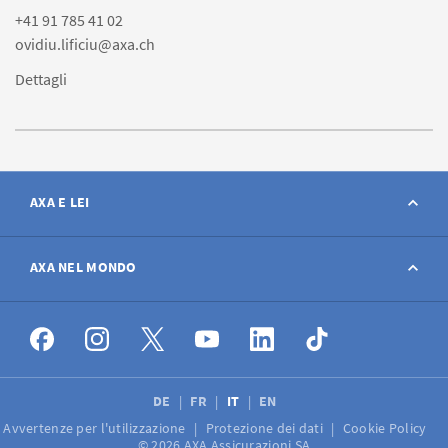
+41 91 785 41 02
ovidiu.lificiu@axa.ch
Dettagli
AXA E LEI
Contatto
AXA NEL MONDO
Avviso sinistro
AXA nel mondo
Offerte di lavoro
DE
FR
IT
EN
Avvertenze per l'utilizzazione
Protezione dei dati
Cookie Policy
Media
© 2026 AXA Assicurazioni SA