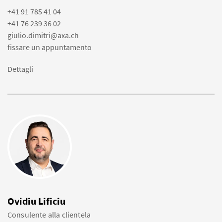
+41 91 785 41 04
+41 76 239 36 02
giulio.dimitri@axa.ch
fissare un appuntamento
Dettagli
Ovidiu Lificiu
Consulente alla clientela