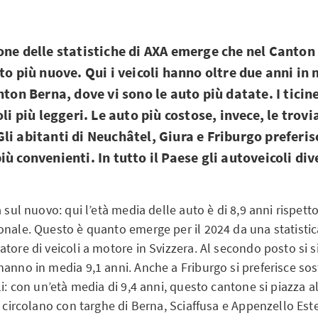
one delle statistiche di AXA emerge che nel Canton
to più nuove. Qui i veicoli hanno oltre due anni in
nton Berna, dove vi sono le auto più datate. I tici
oli più leggeri. Le auto più costose, invece, le trov
li abitanti di Neuchâtel, Giura e Friburgo preferi
iù convenienti. In tutto il Paese gli autoveicoli d
a sul nuovo: qui l’età media delle auto è di 8,9 anni rispetto
nale. Questo è quanto emerge per il 2024 da una statistica
tore di veicoli a motore in Svizzera. Al secondo posto si 
anno in media 9,1 anni. Anche a Friburgo si preferisce sost
li: con un’età media di 9,4 anni, questo cantone si piazza al
i circolano con targhe di Berna, Sciaffusa e Appenzello Est