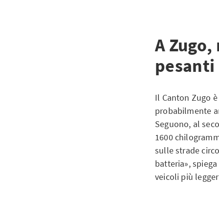
A Zugo, 
pesanti
Il Canton Zugo è 
probabilmente an
Seguono, al secon
1600 chilogrammi.
sulle strade circ
batteria», spiega
veicoli più legge