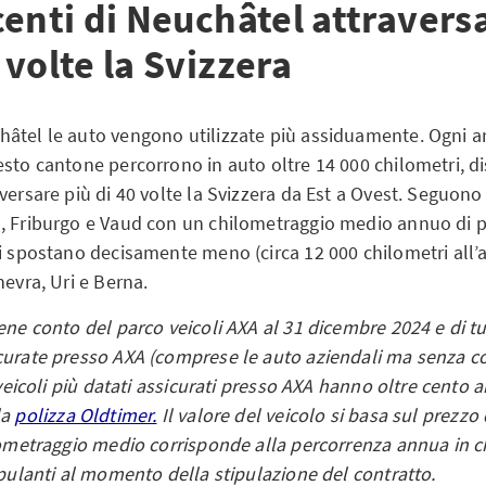
centi di Neuchâtel attravers
volte la Svizzera
âtel le auto vengono utilizzate più assiduamente. Ogni a
esto cantone percorrono in auto oltre 14 000 chilometri, d
versare più di 40 volte la Svizzera da Est a Ovest. Seguono
, Friburgo e Vaud con un chilometraggio medio annuo di 
Si spostano decisamente meno (circa 12 000 chilometri all’a
nevra, Uri e Berna.
ene conto del parco veicoli AXA al 31 dicembre 2024 e di tu
curate presso AXA (comprese le auto aziendali ma senza co
I veicoli più datati assicurati presso AXA hanno oltre cento 
la
polizza Oldtimer.
Il valore del veicolo si basa sul prezzo 
ilometraggio medio corrisponde alla percorrenza annua in c
ipulanti al momento della stipulazione del contratto.