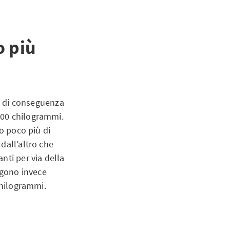
o più
 e di conseguenza
700 chilogrammi.
no poco più di
dall’altro che
nti per via della
igono invece
 chilogrammi.