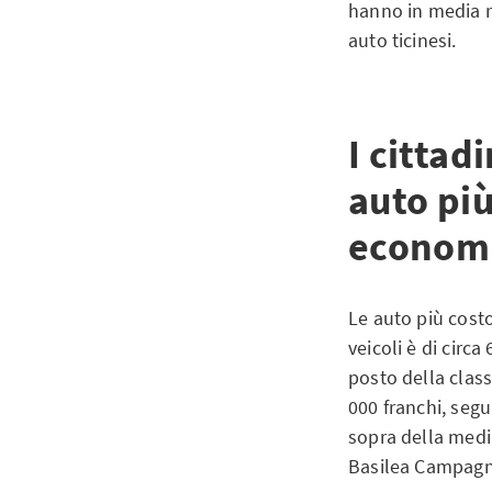
hanno in media ri
auto ticinesi.
I cittad
auto più
econom
Le auto più costo
veicoli è di circa
posto della class
000 franchi, seg
sopra della media
Basilea Campagna