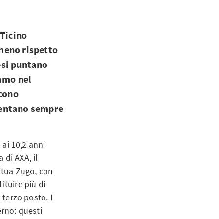
 Ticino
 meno rispetto
nesi puntano
iamo nel
scono
iventano sempre
 ai 10,2 anni
 di AXA, il
situa Zugo, con
ituire più di
 terzo posto. I
erno: questi