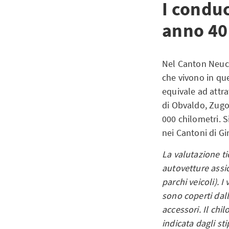
I condu
anno 40 
Nel Canton Neuch
che vivono in qu
equivale ad attra
di Obvaldo, Zugo
000 chilometri. 
nei Cantoni di Gi
La valutazione ti
autovetture assi
parchi veicoli). 
sono coperti dal
accessori. Il ch
indicata dagli st