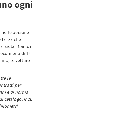
ano ogni
nno le persone
istanza che
 a ruota i Cantoni
poco meno di 14
nno) le vetture
tte le
ntratti per
anni e di norma
di catalogo, incl.
hilometri