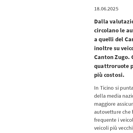
18.06.2025
Dalla valutazi
circolano le au
a quelli del Ca
inoltre su veic
Canton Zugo. G
quattroruote p
più costosi.
In Ticino si punt
della media nazio
maggiore assicura
autovetture che h
frequente i veico
veicoli più vecch