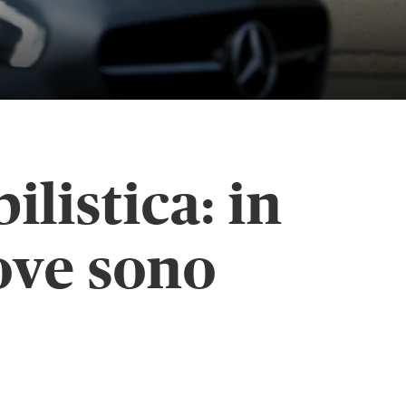
listica: in
ove sono