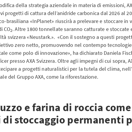
odifica della strategia aziendale in materia di emissioni, A
i progetti di cattura dell’anidride carbonica dal 2026 al 20
co-brasiliana «InPlanet» riuscirà a prelevare e stoccare in
di CO
. Altre 1800 tonnellate saranno catturate e stoccate 
2
ltà svizzera «Neustark.». «Con il sostegno a questi proget
biettivo zero netto, promuovendo nel contempo tecnologie f
ale come polo di innovazione», ha dichiarato Daniela Fisch
ficer presso AXA Svizzera. Oltre agli impegni di cui sopra, 
ecipare a progetti naturalistici per la tutela del clima, nell
bale del Gruppo AXA, come la riforestazione.
uzzo e farina di roccia come
 di stoccaggio permanenti p