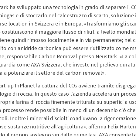
ark ha sviluppato una tecnologia in grado di separare il C
 biogas e di stoccarlo nel calcestruzzo di scarto, soluzione 
rse location in Svizzera e in Europa. «Trasformiamo gli scar
costituiscono il maggiore flusso di rifiuti a livello mondial
viene quindi rimosso localmente e in via permanente; nel 
ito con anidride carbonica può essere riutilizzato come mat
ne, responsabile Carbon Removal presso Neustark. «La co
guardia come AXA Svizzera, che investe nel prelievo duratur
ta a potenziare il settore del carbon removal».
art-up InPlanet la cattura del CO
avviene tramite disgrega
2
ogie di roccia. In questo caso l’azienda accelera un proce
ropria farina di roccia finemente triturata su superfici a us
ro processo rende possibile in meno di un decennio ciò che
oli. Inoltre i minerali disciolti coadiuvano la rigenerazione
se sostanze nutritive all’agricoltura», afferma Felix Harte
do il proprio sostegno sin dalle prime fasi, AXA consente la 