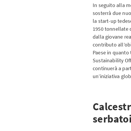
In seguito alla m
sosterrà due nuov
la start-up tedes
1950 tonnellate 
dalla giovane rea
contributo all’o
Paese in quanto t
Sustainability Of
continuerà a part
un’iniziativa glo
Calcestr
serbatoi