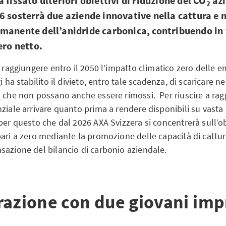
 fissato ulteriori obiettivi di riduzione del CO
azi
2
6 sosterrà due aziende innovative nella cattura e n
manente dell’anidride carbonica, contribuendo in
ero netto.
i raggiungere entro il 2050 l’impatto climatico zero delle em
i ha stabilito il divieto, entro tale scadenza, di scaricare n
che non possano anche essere rimossi. Per riuscire a rag
2
ziale arrivare quanto prima a rendere disponibili su vasta 
per questo che dal 2026 AXA Svizzera si concentrerà sull’ob
pari a zero mediante la promozione delle capacità di cattu
sazione del bilancio di carbonio aziendale.
razione con due giovani imp