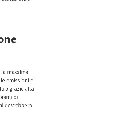
ione
e la massima
 le emissioni di
tro grazie alla
pianti di
oni dovrebbero