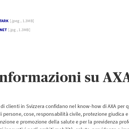
STARK
[.jpeg , 1.3MB]
ANET
[.jpg , 1.3MB]
Informazioni su AX
 di clienti in Svizzera confidano nel know-how di AXA per 
di persone, cose, responsabilità civile, protezione giudica e
enzione e promozione della salute e per la previdenza prof