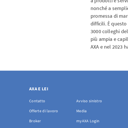
a prodotti e serv
nonché a semplici
promessa di marc
difficili. È quest
3000 colleghi del
più ampia e capil
AXA e nel 2023 ha
AXA E LEI
Contatto
Avviso sinistro
Offerte di lavoro
Media
Broker
myAXA Login