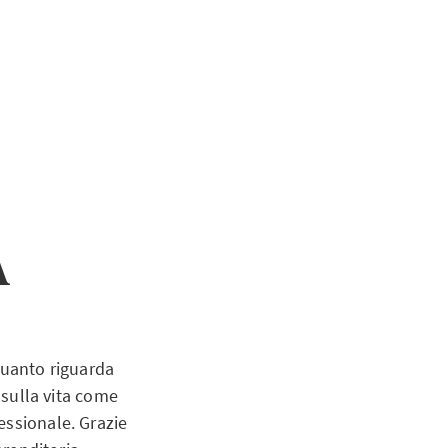
A
quanto riguarda
 sulla vita come
essionale. Grazie