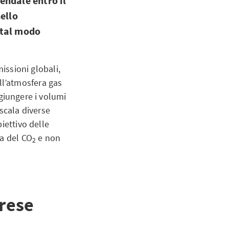
endale entro il
ello
 tal modo
issioni globali,
ell’atmosfera gas
giungere i volumi
scala diverse
iettivo delle
ra del CO
e non
2
rese