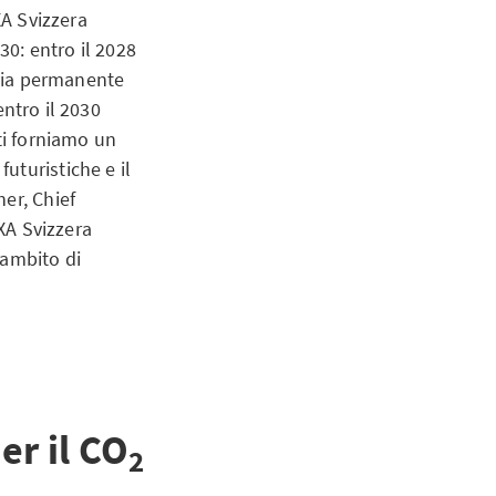
XA Svizzera
30: entro il 2028
 via permanente
entro il 2030
ti forniamo un
uturistiche e il
er, Chief
AXA Svizzera
’ambito di
er il CO
2