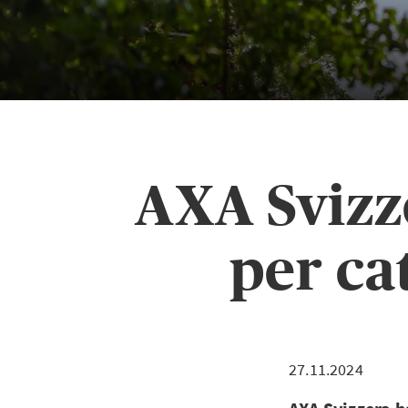
AXA Svizz
per ca
27.11.2024