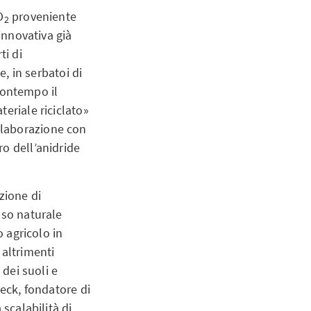
O
proveniente
2
innovativa già
ti di
e, in serbatoi di
contempo il
eriale riciclato»
llaborazione con
o dell’anidride
zione di
sso naturale
o agricolo in
 altrimenti
 dei suoli e
neck, fondatore di
scalabilità di