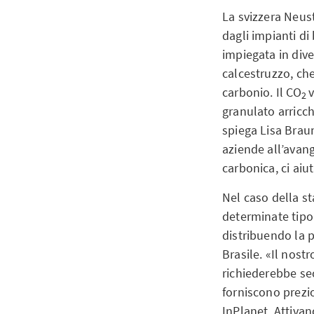
La svizzera Neust
dagli impianti di
impiegata in dive
calcestruzzo, che 
carbonio. Il CO
2
granulato arricch
spiega Lisa Brau
aziende all’avan
carbonica, ci aiu
Nel caso della st
determinate tipol
distribuendo la p
Brasile. «Il nost
richiederebbe sec
forniscono prezio
InPlanet. Attivan