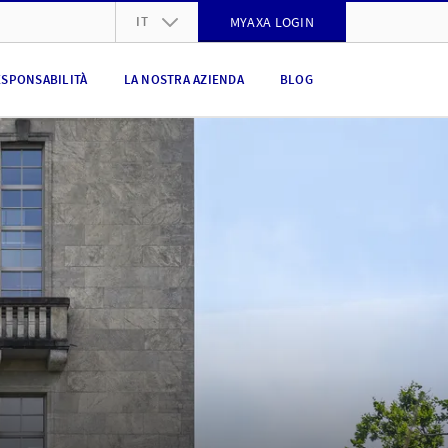
IT
MYAXA LOGIN
DE
ESPONSABILITÀ
LA NOSTRA AZIENDA
BLOG
FR
IT
EN