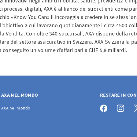
izi innovativi negli ambiti mobilità, salute, previdenza e im
 processi digitali, AXA è al fianco dei suoi clienti come pa
hio «Know You Can» li incoraggia a credere in se stessi an
o l’obiettivo a cui lavorano quotidianamente i circa 4500 col
la Vendita. Con oltre 340 succursali, AXA dispone della ret
lare del settore assicurativo in Svizzera. AXA Svizzera fa p
 conseguito un volume d’affari pari a CHF 5,8 miliardi.
AXA NEL MONDO
RESTARE IN CO
AXA nel mondo