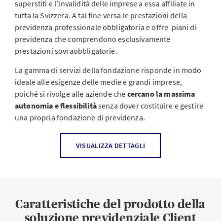
superstiti e l’invalidità delle imprese a essa affiliate in
tutta la Svizzera. A tal fine versa le prestazioni della
previdenza professionale obbligatoria e offre piani di
previdenza che comprendono esclusivamente
prestazioni sovraobbligatorie.
La gamma di servizi della fondazione risponde in modo
ideale alle esigenze delle medie e grandi imprese,
poiché si rivolge alle aziende che
cercano la massima
autonomia e flessibilità
senza dover costituire e gestire
una propria fondazione di previdenza.
Gestione dell’attività d’investimento
VISUALIZZA DETTAGLI
La commissione di previdenza (CP) definisce la
strategia d'investimento. Il rischio d'investimento è
assunto dalla cassa di previdenza affiliata.
Caratteristiche del prodotto della
Il patrimonio viene investito dall’Asset Management
soluzione previdenziale Client