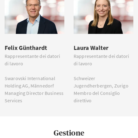
Felix Günthardt
Laura Walter
Rappresentante dei datori
Rappresentante dei datori
di lavoro
di lavoro
Swarovski International
Schweizer
Holding AG, Männedorf
Jugendherbergen, Zurigo
Managing Director Business
Membro del Consiglio
Services
direttivo
Gestione