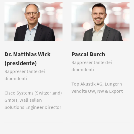
Dr. Matthias Wick
Pascal Burch
(presidente)
Rappresentante dei
dipendenti
Rappresentante dei
dipendenti
Top Akustik AG, Lungern
Vendite OW, NW & Export
Cisco Systems (Switzerland)
GmbH, Wallisellen
Solutions Engineer Director