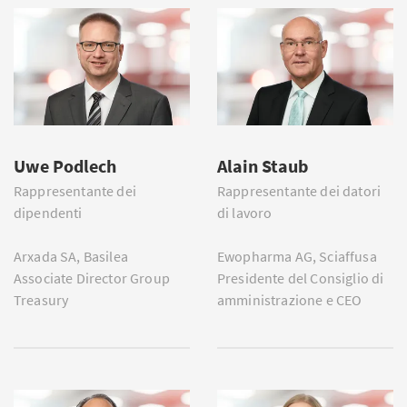
Uwe Podlech
Alain Staub
Rappresentante dei
Rappresentante dei datori
dipendenti
di lavoro
Arxada SA, Basilea
Ewopharma AG, Sciaffusa
Associate Director Group
Presidente del Consiglio di
Treasury
amministrazione e CEO