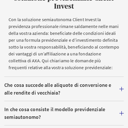
di AXA, da UBS o da un altro gestore patrimoniale
Invest
autorizzato.
Con la soluzione semiautonoma Client Invest la
previdenza professionale rimane saldamente nelle mani
Protezione finanziaria delle prestazioni di
della vostra azienda: beneficiate delle condizioni ideali
previdenza
per una formula previdenziale e d’investimento definita
sotto la vostra responsabilità, beneficiando al contempo
Le prestazioni in seguito a invalidità e in caso di
dei vantaggi di un’affiliazione a una fondazione
decesso di una persona assicurata prima dell’età di
collettiva di AXA. Qui chiariamo le domande più
riferimento (in precedenza: età di pensionamento)
frequenti relative alla vostra soluzione previdenziale:
sono riassicurate presso AXA Vita SA.
Le prestazioni di vecchiaia e le rendite per superstiti a
Che cosa succede alle aliquote di conversione e
esse correlate in caso di decesso dopo l’età di
alle rendite di vecchiaia?
riferimento (in precedenza: età di pensionamento)
vengono erogate dalla fondazione.
In che cosa consiste il modello previdenziale
semiautonomo?
Amministrazione e attuazione