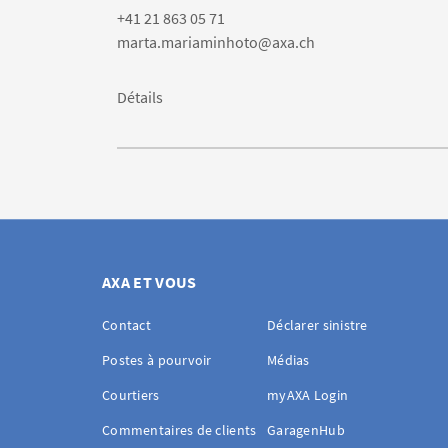
+41 21 863 05 71
marta.mariaminhoto@axa.ch
Détails
AXA ET VOUS
Contact
Déclarer sinistre
Postes à pourvoir
Médias
Courtiers
myAXA Login
Commentaires de clients
GaragenHub