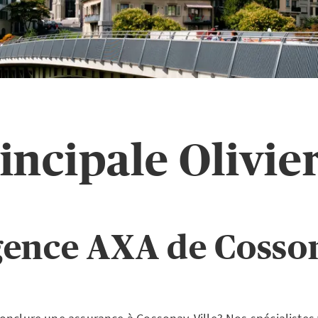
incipale Olivie
gence AXA de Cosson