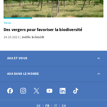
Trend
Des vergers pour favoriser la biodiversité
24.10.2023
Joëlle Schmidt
AXA ET VOUS
Contact
AXA DANS LE MONDE
Déclarer sinistre
AXA dans le monde
Postes à pourvoir
DE
FR
IT
EN