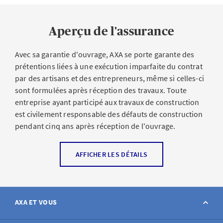
Aperçu de l'assurance
Avec sa garantie d'ouvrage, AXA se porte garante des
prétentions liées à une exécution imparfaite du contrat
par des artisans et des entrepreneurs, même si celles-ci
sont formulées après réception des travaux. Toute
entreprise ayant participé aux travaux de construction
est civilement responsable des défauts de construction
pendant cinq ans après réception de l'ouvrage.
Prise en charge des frais
AFFICHER LES DÉTAILS
Garantie par AXA de 10% de la somme du contrat
d'entreprise par entrepreneur pour l'élimination des
vices cachés
AXA ET VOUS
Prise en charge des honoraires d'un expert qui