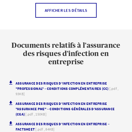
Perte de revenus
AFFICHER LES DÉTAILS
Sont pris en charge les pertes de revenus effectives
consécutives à une fermeture d’entreprise ordonnée par
une autorité ainsi que les frais supplémentaires
Documents relatifs à l’assurance
effectivement engagés pour maintenir l’exploitation,
pendant 90 jours au maximum à partir de l’entrée en
des risques d’infection en
vigueur de la mesure assurée.
entreprise
Interdiction de travailler
ASSURANCE DES RISQUES D’INFECTION EN ENTREPRISE
"PROFESSIONAL" – CONDITIONS COMPLÉMENTAIRES (CC)
[.pdf ,
93KB]
Frais supplémentaires résultant d’une interdiction de
travailler s’appliquant aux personnes concernées actives
ASSURANCE DES RISQUES D’INFECTION EN ENTREPRISE
"ASSURANCE PME" – CONDITIONS GÉNÉRALES D'ASSURANCE
dans l’entreprise, pendant 90 jours au maximum à partir
(CGA)
[.pdf , 150KB]
de l’entrée en vigueur de la mesure assurée.
ASSURANCE DES RISQUES D’INFECTION EN ENTREPRISE –
FACTSHEET
[.pdf , 84KB]