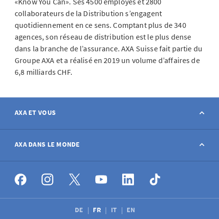
«Know You Can». Ses 4500 employés et 2800
collaborateurs de la Distribution s’engagent
quotidiennement en ce sens. Comptant plus de 340
agences, son réseau de distribution est le plus dense
dans la branche de l’assurance. AXA Suisse fait partie du
Groupe AXA et a réalisé en 2019 un volume d’affaires de
6,8 milliards CHF.
AXA ET VOUS
Contact
AXA DANS LE MONDE
Déclarer sinistre
AXA dans le monde
Postes à pourvoir
DE
FR
IT
EN