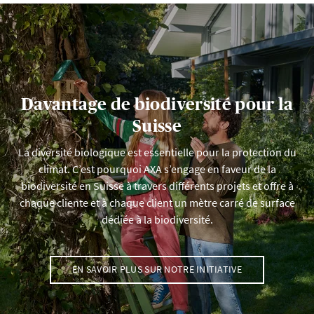
Davantage de biodiversité pour la
Suisse
La diversité biologique est essentielle pour la protection du
climat. C’est pourquoi AXA s’engage en faveur de la
biodiversité en Suisse à travers différents projets et offre à
chaque cliente et à chaque client un mètre carré de surface
dédiée à la biodiversité.
EN SAVOIR PLUS SUR NOTRE INITIATIVE