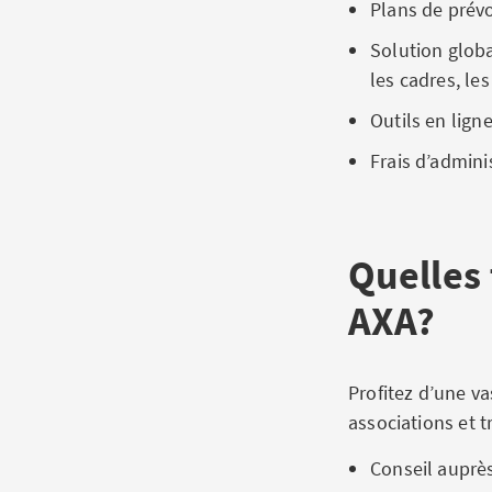
Plans de prév
Solution globa
les cadres, le
Outils en lign
Frais d’admin
Quelles
AXA?
Profitez d’une v
associations et t
Conseil auprè