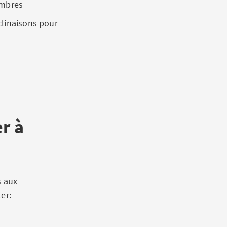
embres
clinaisons pour
r à
s aux
er: