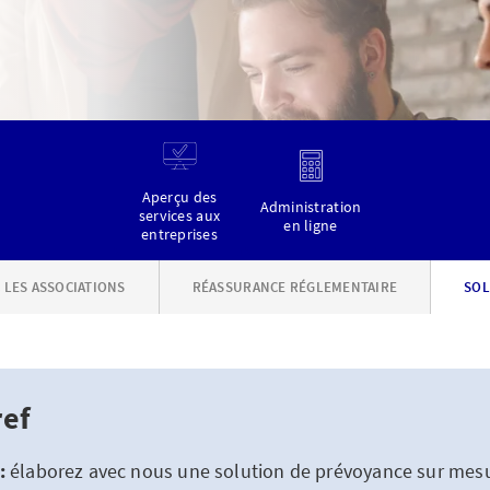
Aperçu des
Administration
services aux
en ligne
entreprises
 LES ASSOCIATIONS
RÉASSURANCE RÉGLEMENTAIRE
SOL
ref
:
élaborez avec nous une solution de prévoyance sur mes