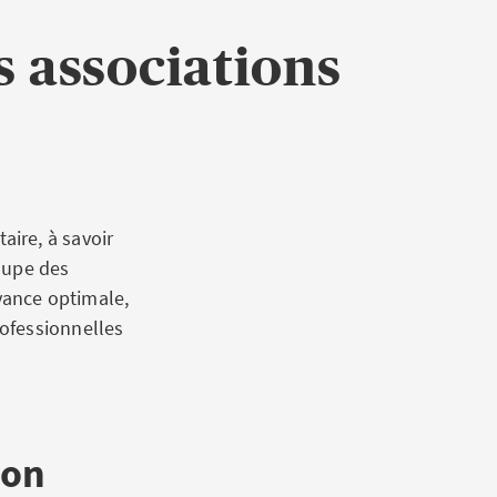
s associations
ire, à savoir
oupe des
yance optimale,
ofessionnelles
ion