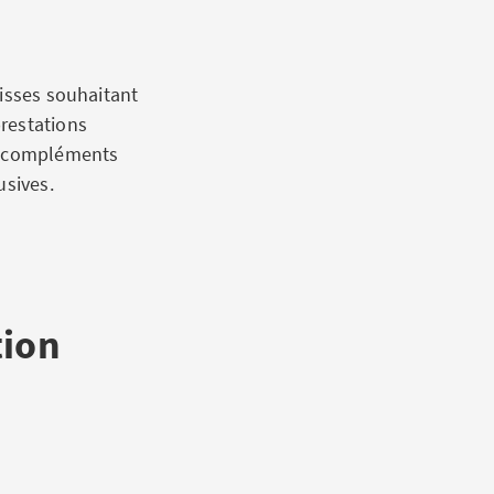
uisses souhaitant
restations
es compléments
usives.
tion