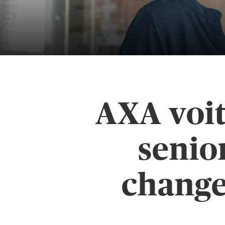
AXA voit
senio
chang