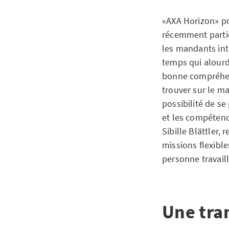
«AXA Horizon» pr
récemment parties
les mandants int
temps qui alourdi
bonne compréhens
trouver sur le ma
possibilité de s
et les compétenc
Sibille Blättler,
missions flexible
personne travaill
Une tran