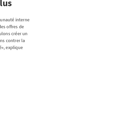
lus
unauté interne
des offres de
ulons créer un
s contrer la
é», explique