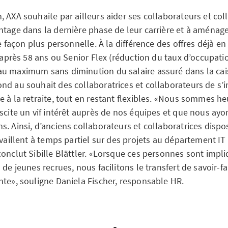
 AXA souhaite par ailleurs aider ses collaborateurs et col
tage dans la dernière phase de leur carrière et à aménager
de façon plus personnelle. À la différence des offres déjà 
e après 58 ans ou Senior Flex (réduction du taux d’occupati
u maximum sans diminution du salaire assuré dans la cai
nd au souhait des collaboratrices et collaborateurs de s’i
e à la retraite, tout en restant flexibles. «Nous sommes h
scite un vif intérêt auprès de nos équipes et que nous ayo
. Ainsi, d’anciens collaborateurs et collaboratrices dispo
availlent à temps partiel sur des projets au département IT
conclut Sibille Blättler. «Lorsque ces personnes sont impl
 de jeunes recrues, nous facilitons le transfert de savoir-fai
nte», souligne Daniela Fischer, responsable HR.