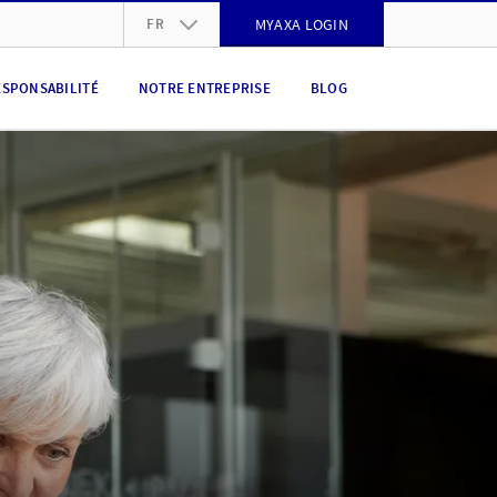
FR
MYAXA LOGIN
DE
ESPONSABILITÉ
NOTRE ENTREPRISE
BLOG
FR
IT
EN