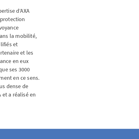
pertise d’AXA
 protection
évoyance
ans la mobilité,
ifiés et
rtenaire et les
iance en eux
 que ses 3000
ement en ce sens.
lus dense de
 et a réalisé en