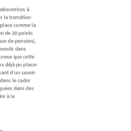
laboratrices à
 la transition
en place comme la
on de 20 points
sse de pension),
nvestir dans
eureux que cette
ns déjà pu placer
sant d’un savoir-
 dans le cadre
iquées dans des
re à la