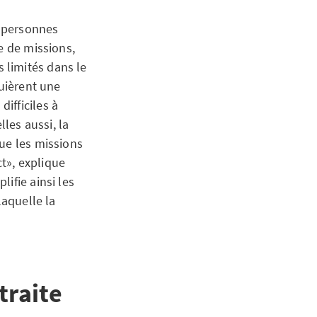
t personnes
e de missions,
 limités dans le
quièrent une
ifficiles à
lles aussi, la
ue les missions
t», explique
ifie ainsi les
laquelle la
traite