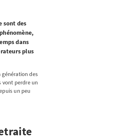
e sont des
e phénomène,
temps dans
orateurs plus
a génération des
s vont perdre un
depuis un peu
etraite