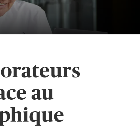
borateurs
ace au
phique