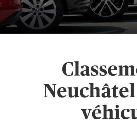
Classeme
Neuchâtel 
véhicu