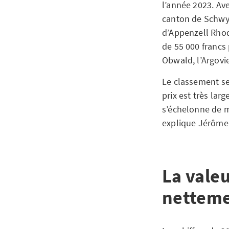
l’année 2023. Av
canton de Schwyt
d’Appenzell Rhod
de 55 000 francs 
Obwald, l’Argovie
Le classement se
prix est très la
s’échelonne de m
explique Jérôme
La vale
nettem