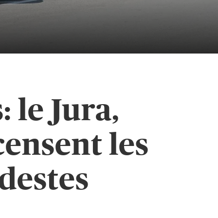
 le Jura,
censent les
odestes