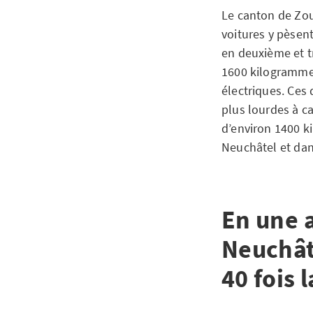
Le canton de Zoug
voitures y pèsen
en deuxième et t
1600 kilogrammes
électriques. Ces
plus lourdes à c
d’environ 1400 k
Neuchâtel et dan
En une 
Neuchât
40 fois 