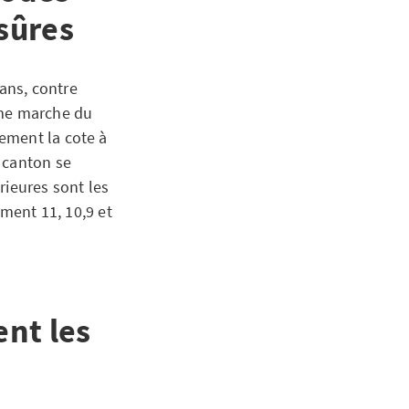
 sûres
 ans, contre
ème marche du
ement la cote à
 canton se
rieures sont les
ement 11, 10,9 et
ent les