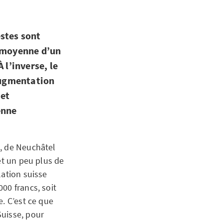
estes sont
r moyenne d’un
 l’inverse, le
’augmentation
 et
enne
a, de Neuchâtel
et un peu plus de
lation suisse
00 francs, soit
. C’est ce que
Suisse, pour