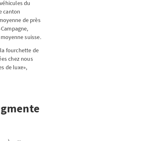
 véhicules du
le canton
r moyenne de près
le-Campagne,
la moyenne suisse.
la fourchette de
rées chez nous
es de luxe»,
augmente