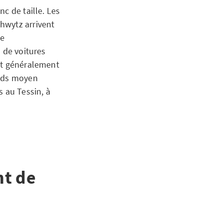
c de taille. Les
hwytz arrivent
de
 de voitures
nt généralement
oids moyen
s au Tessin, à
nt de