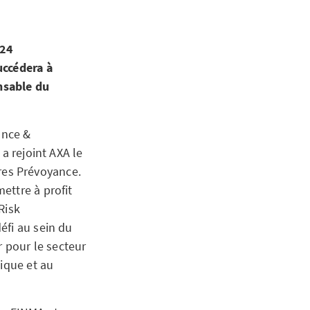
024
uccédera à
nsable du
ance &
a rejoint AXA le
res Prévoyance.
ettre à profit
Risk
éfi au sein du
r pour le secteur
gique et au