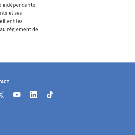
le indépendante
nts et ses
illent les
u’au règlement de
TACT