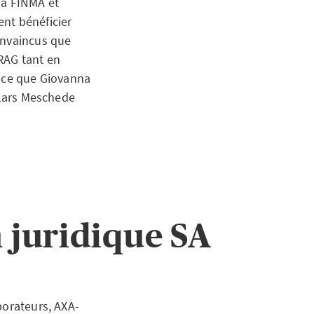
la FINMA et
nt bénéficier
onvaincus que
RAG tant en
à ce que Giovanna
 Lars Meschede
 juridique SA
borateurs, AXA-