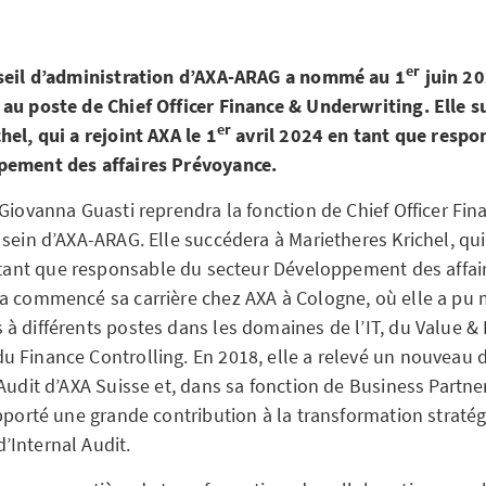
er
nseil d’administration d’AXA-ARAG a nommé au 1
juin 2
au poste de Chief Officer Finance & Underwriting. Elle s
er
el, qui a rejoint AXA le 1
avril 2024 en tant que respo
pement des affaires Prévoyance.
Giovanna Guasti reprendra la fonction de Chief Officer Fin
sein d’AXA-ARAG. Elle succédera à Marietheres Krichel, qui 
 tant que responsable du secteur Développement des affai
a commencé sa carrière chez AXA à Cologne, où elle a pu m
à différents postes dans les domaines de l’IT, du Value & 
 Finance Controlling. En 2018, elle a relevé un nouveau d
Audit d’AXA Suisse et, dans sa fonction de Business Partne
apporté une grande contribution à la transformation straté
Internal Audit.