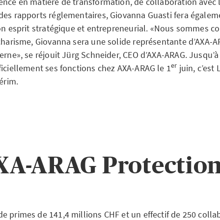
ence en matière de transformation, de collaboration avec 
des rapports réglementaires, Giovanna Guasti fera égaleme
son esprit stratégique et entrepreneurial. «Nous sommes c
 charisme, Giovanna sera une solide représentante d’AXA-A
terne», se réjouit Jürg Schneider, CEO d’AXA-ARAG. Jusqu’
er
ficiellement ses fonctions chez AXA-ARAG le 1
juin, c’est
térim.
XA-ARAG Protection
e primes de 141,4 millions CHF et un effectif de 250 colla