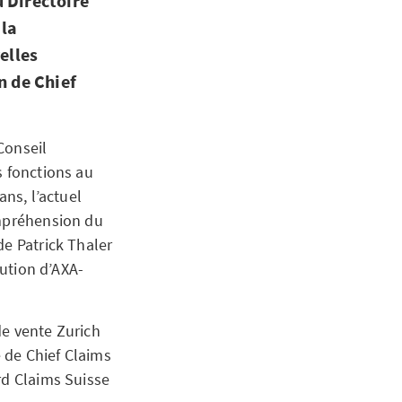
 Directoire
 la
elles
n de Chief
Conseil
s fonctions au
ans, l’actuel
ompréhension du
de Patrick Thaler
bution d’AXA-
de vente Zurich
 de Chief Claims
rd Claims Suisse