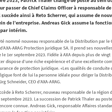
re 2023, Patrick Thaler change de poste au sein du
r passer de Chief Claims Officer à responsable de
Il succède ainsi à Reto Scherrer, qui assume de nouv
ein de l’entreprise. Andreas Gick assume la fonctio
 par intérim.
 été nommé nouveau responsable de la Distribution par le 
 d’AXA-ARAG Protection juridique SA. Il prend ses nouvelle
e le 1er septembre 2023. Fidèle à AXA depuis plus de vingt 
icer dispose d’une riche expérience et d’une excellente c
urance de protection juridique. «Les qualités de conduite 
égique font de lui la personne idéale pour diriger la Distri
ürg Schneider, CEO d’AXA-ARAG.
uccède à Reto Scherrer, nouveau responsable de la région 
septembre 2023. La succession de Patrick Thaler au poste
s encore connue. Andreas Gick, responsable Affaires standa