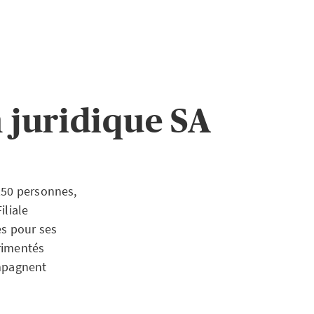
 juridique SA
250 personnes,
iliale
es pour ses
érimentés
ompagnent