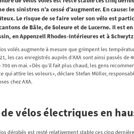
mbre de vélos volés est resté stable ces cinq derni
 des sinistres n’a cessé d’augmenter. En cause: le
teux. Le risque de se faire voler son vélo est part
cantons de Bâle, de Soleure et de Lucerne. Il est e
sin, en Appenzell Rhodes-Intérieures et à Schwytz
los volés augmente à mesure que grimpent les températu
21, les cas enregistrés auprès d’AXA sont ainsi passés de 
e 700 en mai. «Dès qu’il fait plus chaud, les gens recomme
ce qui attire les voleurs», déclare Stefan Müller, responsab
oses chez AXA.
 de vélos électriques en ha
os dérobés est resté relativement stable ces cinq dernièr