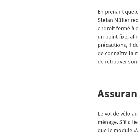
En prenant quelqu
Stefan Müller re
endroit fermé à c
un point fixe, af
précautions, il d
de connaître la 
de retrouver son 
Assuran
Le vol de vélo a
ménage. S’il a li
que le module «Vo