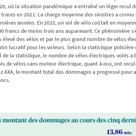
20, où la situation pandémique a entraîné un léger recul do
e traces en 2021. La charge moyenne des sinistres a connu
rnières années. En 2021, un vol de vélo coûtait en moyenn
00 francs de moins trois ans auparavant. Ce phénomène s’e
s élevé des vélos et par le plus grand nombre de vélos éle
tin lucratif pour les voleurs. Selon la statistique policière 
al de la statistique, le nombre de vélos électriques volés 
ols de vélos sans moteur électrique, quant à eux, ont recu
 AXA, le montant total des dommages a progressé pour a
ancs.