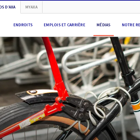
OS D’AXA
MYAXA
ENDROITS
EMPLOIS ET CARRIÈRE
MÉDIAS
NOTRE R