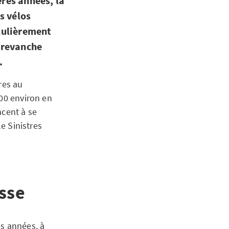
ères années, la
s vélos
iculièrement
n revanche
.
res au
400 environ en
ncent à se
le Sinistres
usse
es années, à