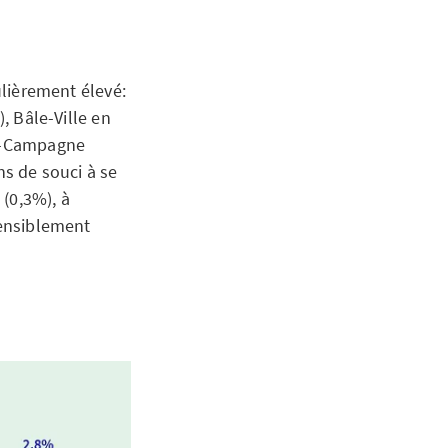
ulièrement élevé:
, Bâle-Ville en
le-Campagne
ns de souci à se
(0,3%), à
sensiblement