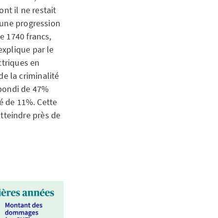
nt il ne restait
 une progression
e 1740 francs,
xplique par le
ctriques en
de la criminalité
a bondi de 47%
lé de 11%. Cette
tteindre près de