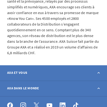
santé et la prévoyance, relayés par des processus
simplifiés et numériques, AXA encourage ses clients à
avoir confiance en eux à travers sa promesse de marque
«Know You Can». Ses 4500 employés et 2800
collaborateurs de la Distribution s’engagent
quotidiennement en ce sens. Comptant plus de 340
agences, son réseau de distribution est le plus dense
dans la branche de l’assurance. AXA Suisse fait partie du
Groupe AXA et a réalisé en 2019 un volume d’affaires de
6,8 milliards CHF.
AXA ET VOUS
Contact
AXA DANS LE MONDE
Déclarer sinistre
AXA dans le monde