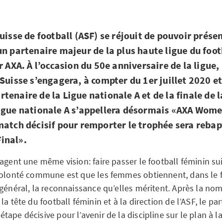
uisse de football (ASF) se réjouit de pouvoir prése
un partenaire majeur de la plus haute ligue du foot
r AXA. À l’occasion du 50e anniversaire de la ligue,
 Suisse s’engagera, à compter du 1er juillet 2020 e
tenaire de la Ligue nationale A et de la finale de 
igue nationale A s’appellera désormais «AXA Wome
match décisif pour remporter le trophée sera rebap
inal».
agent une même vision: faire passer le football féminin su
 volonté commune est que les femmes obtiennent, dans le
 général, la reconnaissance qu’elles méritent. Après la no
la tête du football féminin et à la direction de l’ASF, le pa
ape décisive pour l’avenir de la discipline sur le plan à l