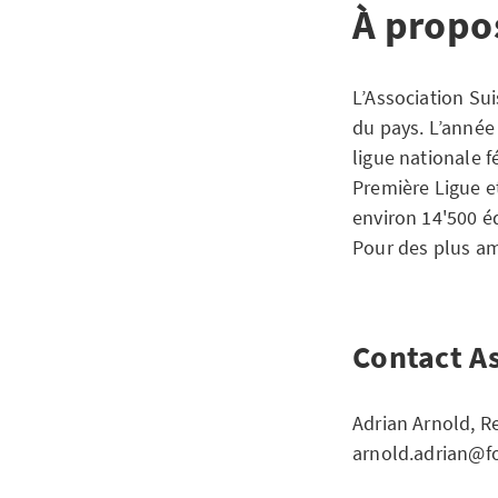
À propos
L’Association Su
du pays. L’année
ligue nationale f
Première Ligue e
environ 14'500 éq
Pour des plus am
Contact As
Adrian Arnold, R
arnold.adrian@fo