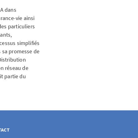
XA dans
rance-vie ainsi
es particuliers
ants,
cessus simplifiés
rs sa promesse de
istribution
on réseau de
it partie du
TACT