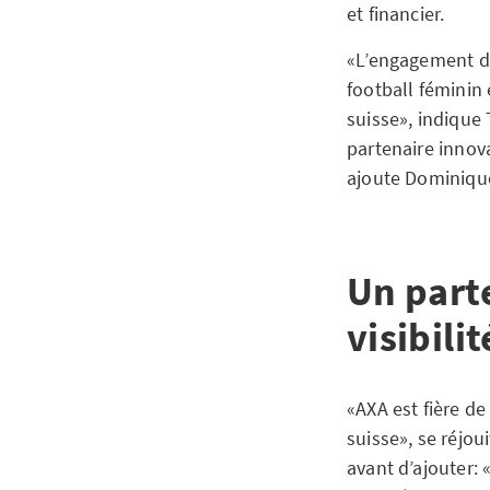
et financier.
«L’engagement d’A
football féminin 
suisse», indique
partenaire innov
ajoute Dominique
Un part
visibilit
«AXA est fière de
suisse», se réjo
avant d’ajouter: 