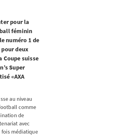
nter pour la
ball féminin
 le numéro 1 de
t pour deux
la Coupe suisse
n’s Super
tisé «AXA
isse au niveau
 football comme
mination de
rtenariat avec
a fois médiatique