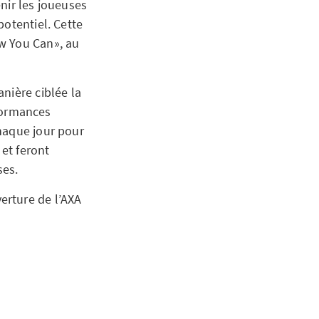
nir les joueuses
potentiel. Cette
w You Can», au
nière ciblée la
rformances
haque jour pour
 et feront
ses.
erture de l’AXA