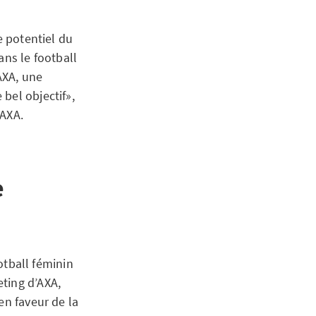
e potentiel du
ans le football
AXA, une
bel objectif»,
’AXA.
e
ootball féminin
ting d’AXA,
en faveur de la