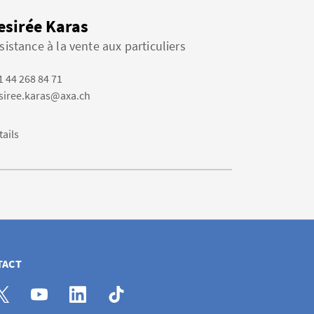
esirée Karas
sistance à la vente aux particuliers
1 44 268 84 71
siree.karas@axa.ch
tails
TACT