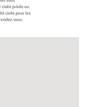
stes vous
 civile privée ou
é civile pour les
 rendez-vous.