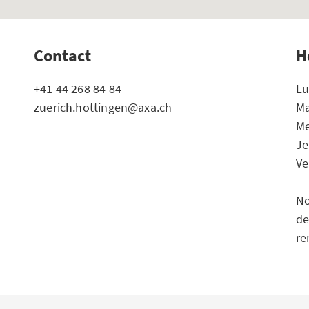
Contact
H
+41 44 268 84 84
Lu
zuerich.hottingen@axa.ch
Ma
Me
Je
Ve
No
de
re