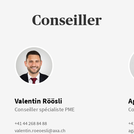
Conseiller
Valentin Röösli
A
Conseiller spécialiste PME
Co
+41 44 268 84 88
+4
valentin.roeoesli@axa.ch
ag