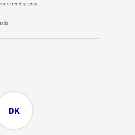
endre rendez-vous
tails
DK