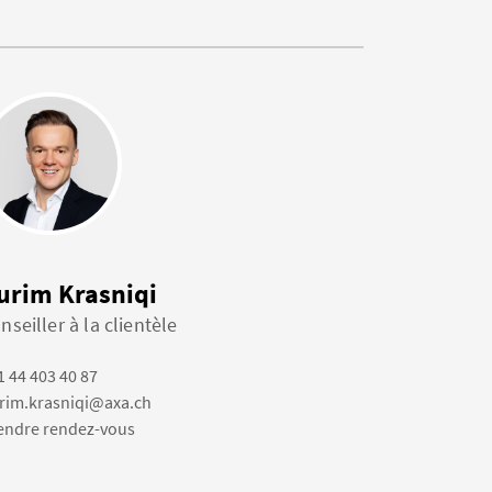
urim Krasniqi
nseiller à la clientèle
1 44 403 40 87
rim.krasniqi@axa.ch
endre rendez-vous