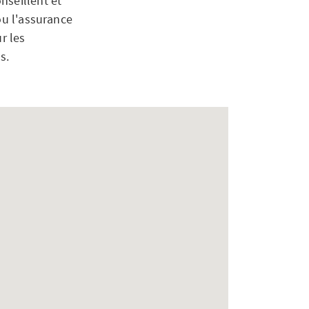
nseillent et
ou l'assurance
r les
s.