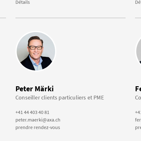
Détails
Dé
Peter Märki
F
Conseiller clients particuliers et PME
Co
+41 44 403 40 81
+4
peter.maerki@axa.ch
fe
prendre rendez-vous
pr