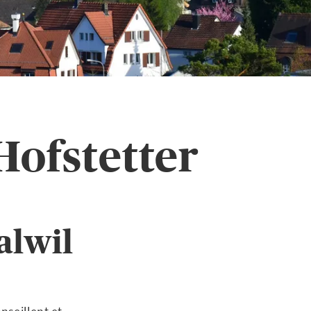
Hofstetter
alwil