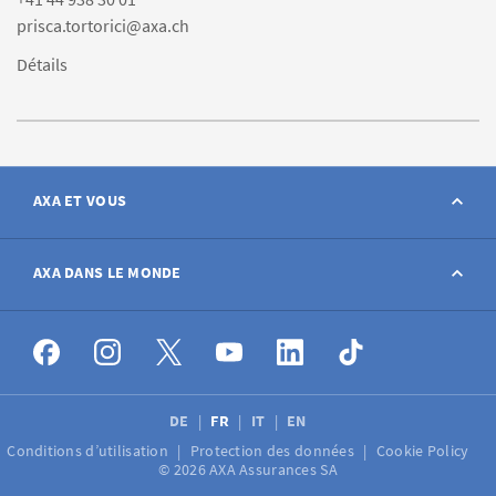
prisca.tortorici@axa.ch
Détails
AXA ET VOUS
Contact
AXA DANS LE MONDE
Déclarer sinistre
AXA dans le monde
Postes à pourvoir
DE
FR
IT
EN
Conditions d’utilisation
Protection des données
Cookie Policy
Médias
© 2026 AXA Assurances SA