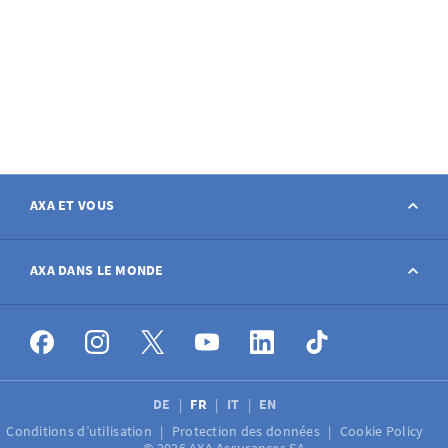
AXA ET VOUS
Contact
AXA DANS LE MONDE
Déclarer sinistre
AXA dans le monde
Postes à pourvoir
DE
FR
IT
EN
Conditions d’utilisation
Protection des données
Cookie Policy
Médias