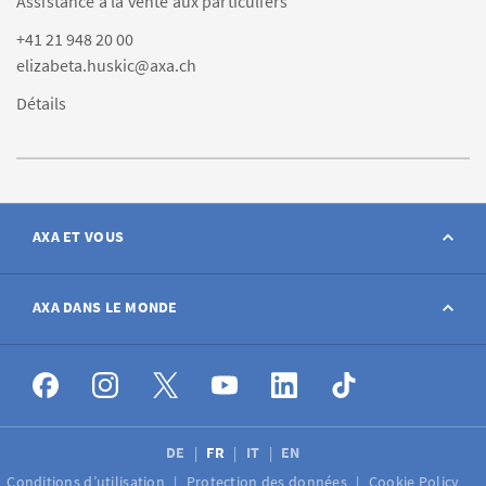
Assistance à la vente aux particuliers
+41 21 948 20 00
elizabeta.huskic@axa.ch
Détails
AXA ET VOUS
Contact
AXA DANS LE MONDE
Déclarer sinistre
AXA dans le monde
Postes à pourvoir
DE
FR
IT
EN
Conditions d’utilisation
Protection des données
Cookie Policy