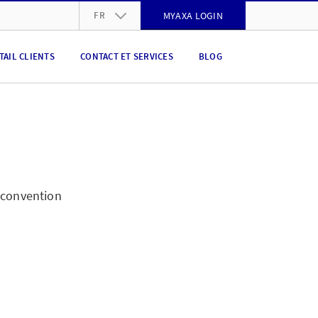
FR
MYAXA LOGIN
DE
TAIL CLIENTS
CONTACT ET SERVICES
BLOG
FR
IT
EN
 convention