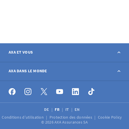
AXA ET VOUS
Contact
AXA DANS LE MONDE
Déclarer sinistre
AXA dans le monde
Postes à pourvoir
DE
FR
IT
EN
Conditions d’utilisation
Protection des données
Cookie Policy
Médias
© 2026 AXA Assurances SA