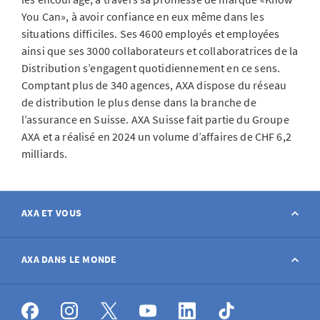
You Can», à avoir confiance en eux même dans les
situations difficiles. Ses 4600 employés et employées
ainsi que ses 3000 collaborateurs et collaboratrices de la
Distribution s’engagent quotidiennement en ce sens.
Comptant plus de 340 agences, AXA dispose du réseau
de distribution le plus dense dans la branche de
l’assurance en Suisse. AXA Suisse fait partie du Groupe
AXA et a réalisé en 2024 un volume d’affaires de CHF 6,2
milliards.
AXA ET VOUS
Contact
AXA DANS LE MONDE
Déclarer sinistre
AXA dans le monde