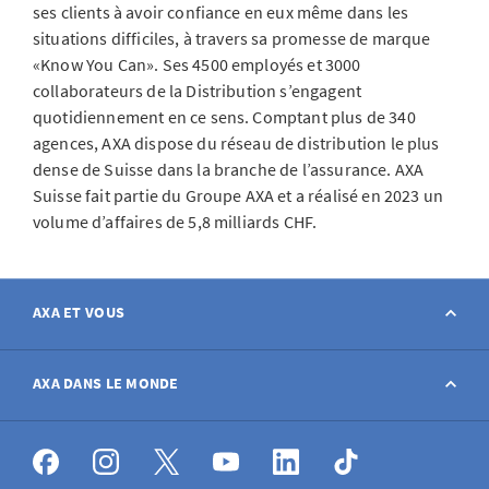
ses clients à avoir confiance en eux même dans les
situations difficiles, à travers sa promesse de marque
«Know You Can». Ses 4500 employés et 3000
collaborateurs de la Distribution s’engagent
quotidiennement en ce sens. Comptant plus de 340
agences, AXA dispose du réseau de distribution le plus
dense de Suisse dans la branche de l’assurance. AXA
Suisse fait partie du Groupe AXA et a réalisé en 2023 un
volume d’affaires de 5,8 milliards CHF.
AXA ET VOUS
Contact
AXA DANS LE MONDE
Déclarer sinistre
AXA dans le monde