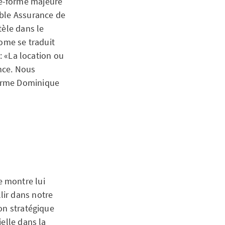
te-forme majeure
able Assurance de
tèle dans le
home se traduit
: «La location ou
nce. Nous
firme Dominique
e montre lui
llir dans notre
on stratégique
elle dans la