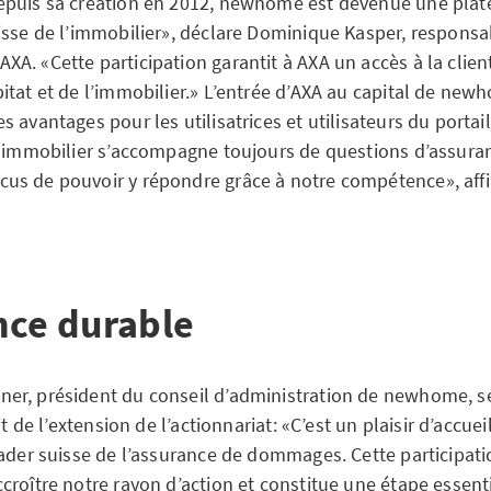
epuis sa création en 2012, newhome est devenue une pla
isse de l’immobilier», déclare Dominique Kasper, respons
A. «Cette participation garantit à AXA un accès à la clien
itat et de l’immobilier.» L’entrée d’AXA au capital de new
 avantages pour les utilisatrices et utilisateurs du portail
n immobilier s’accompagne toujours de questions d’assura
us de pouvoir y répondre grâce à notre compétence», af
nce durable
r, président du conseil d’administration de newhome, s
it de l’extension de l’actionnariat: «C’est un plaisir d’accuei
eader suisse de l’assurance de dommages. Cette participati
croître notre rayon d’action et constitue une étape essenti