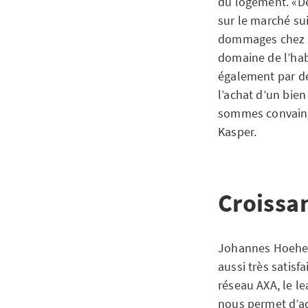
du logement. «D
sur le marché su
dommages chez AX
domaine de l’hab
également par des
l’achat d’un bie
sommes convainc
Kasper.
Croissa
Johannes Hoehene
aussi très satisfa
réseau AXA, le l
nous permet d’ac