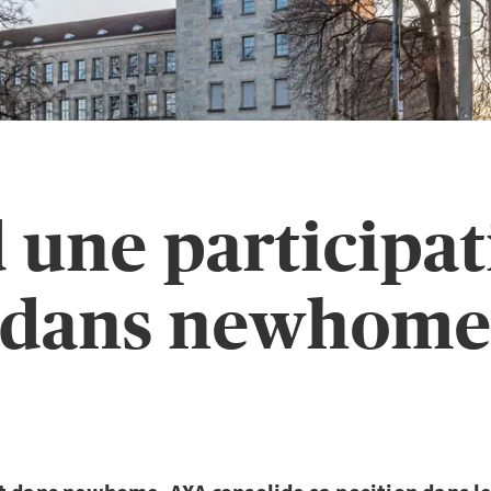
une participa
dans newhom