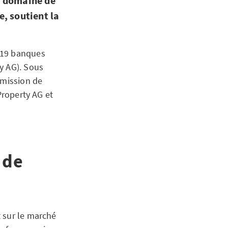
e domaine de
, soutient la
 19 banques
y AG). Sous
émission de
Property AG et
 de
 sur le marché