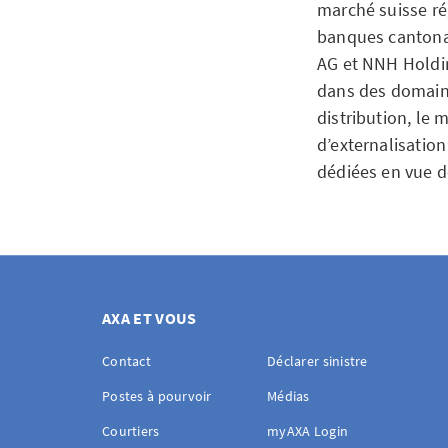
marché suisse ré
banques cantonal
AG et NNH Holdi
dans des domaine
distribution, le
d’externalisation
dédiées en vue de
AXA ET VOUS
Contact
Déclarer sinistre
Postes à pourvoir
Médias
Courtiers
myAXA Login