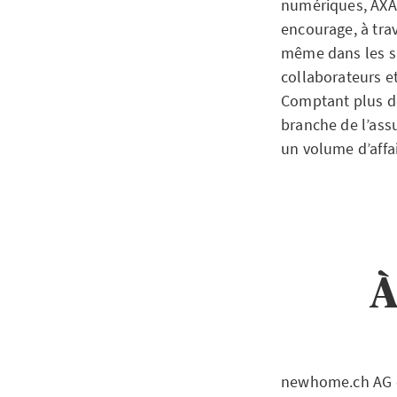
numériques, AXA s
encourage, à tra
même dans les si
collaborateurs e
Comptant plus de
branche de l’assu
un volume d’affai
À
newhome.ch AG es