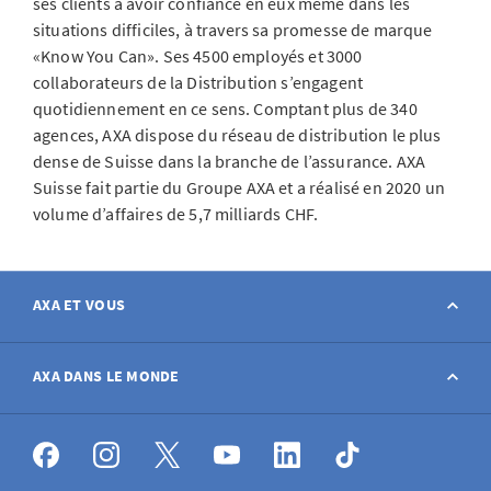
ses clients à avoir confiance en eux même dans les
situations difficiles, à travers sa promesse de marque
«Know You Can». Ses 4500 employés et 3000
collaborateurs de la Distribution s’engagent
quotidiennement en ce sens. Comptant plus de 340
agences, AXA dispose du réseau de distribution le plus
dense de Suisse dans la branche de l’assurance. AXA
Suisse fait partie du Groupe AXA et a réalisé en 2020 un
volume d’affaires de 5,7 milliards CHF.
AXA ET VOUS
Contact
AXA DANS LE MONDE
Déclarer sinistre
AXA dans le monde