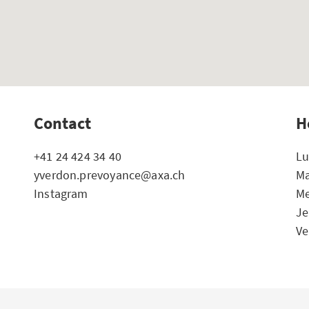
Contact
H
+41 24 424 34 40
Lu
yverdon.prevoyance@axa.ch
Ma
Instagram
Me
Je
Ve