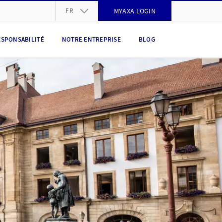
FR
MYAXA LOGIN
DE
ESPONSABILITÉ
NOTRE ENTREPRISE
BLOG
FR
IT
EN