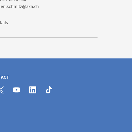
lien.schmitz@axa.ch
tails
TACT