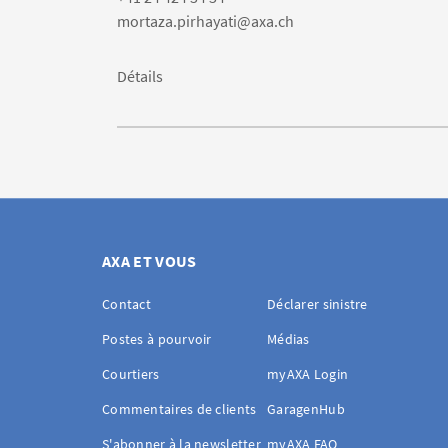
mortaza.pirhayati@axa.ch
Détails
AXA ET VOUS
Contact
Déclarer sinistre
Postes à pourvoir
Médias
Courtiers
myAXA Login
Commentaires de clients
GaragenHub
S'abonner à la newsletter
myAXA FAQ