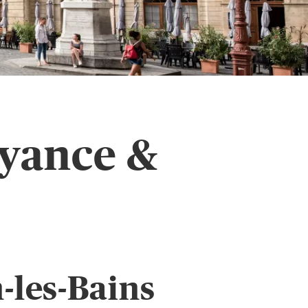
oyance &
-les-Bains