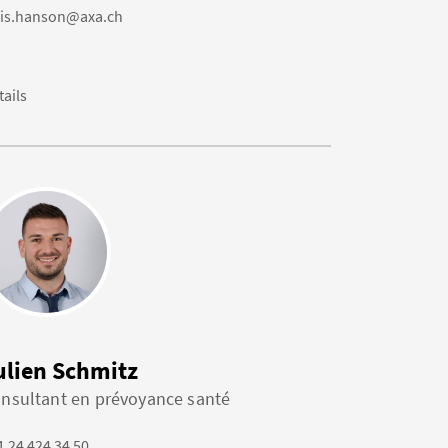
ris.hanson@axa.ch
tails
ulien Schmitz
nsultant en prévoyance santé
1 24 424 34 50