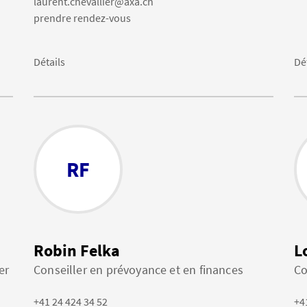
laurent.chevallier@axa.ch
prendre rendez-vous
Détails
Dé
RF
Robin Felka
L
er
Conseiller en prévoyance et en finances
Co
+41 24 424 34 52
+4