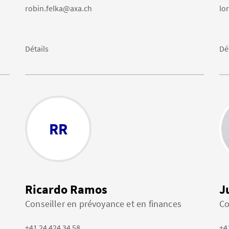
robin.felka@axa.ch
lo
Détails
Dé
RR
Ricardo Ramos
J
Conseiller en prévoyance et en finances
Co
+41 24 424 34 58
+4