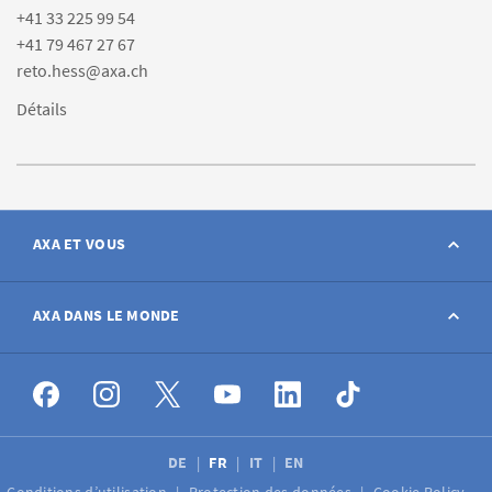
+41 33 225 99 54
+41 79 467 27 67
reto.hess@axa.ch
Détails
AXA ET VOUS
Contact
AXA DANS LE MONDE
Déclarer sinistre
AXA dans le monde
Postes à pourvoir
DE
FR
IT
EN